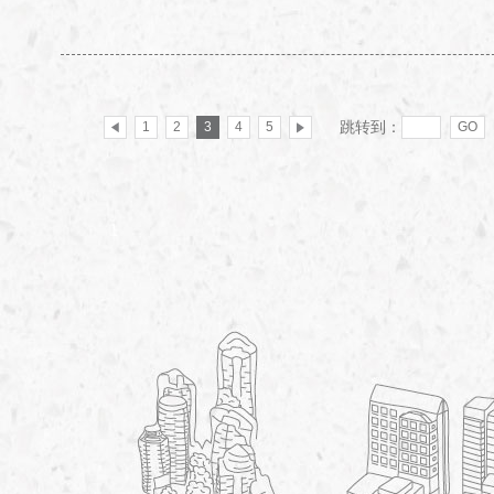
跳转到：
1
2
3
4
5
GO