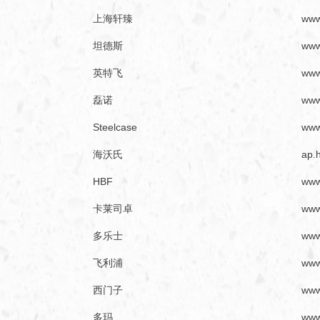
上海轩臻
www
坦德斯
www
英特飞
www
磊诺
www
Steelcase
www
海沃氏
ap.
HBF
www
卡莱司卓
www
多乐士
www
飞利浦
www
西门子
www
多玛
www